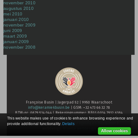
november 2010
augustus 2010
mei 2010
januari 2010
november 2009
juni 2009
maart 2009
januari 2009
november 2008
Françoise Busin | Jagerpad 52 | 9950 Waarschoot
info@keramiekbusin.be
| GSM: +32 473 66 32 78
BTW-nr: 0879 514 044 | Rekeningnummer: BE03 0014 7932 6384
This website makes use of cookies to enhance browsing experience and
© 2026 Françoise Busin |
Privacyregeling en disclaimer
|
provide additional functionality.
Details
webdesign:
Mixette webdesign
Allow cookies