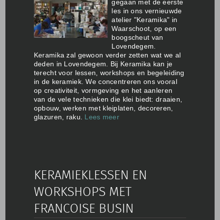
gegaan met de eerste
les in ons vernieuwde
atelier "Keramika" in
Waarschoot, op een
boogscheut van
Lovendegem.
Keramika zal gewoon verder zetten wat we al
deden in Lovendegem. Bij Keramika kan je
terecht voor lessen, workshops en begeleiding
in de keramiek. We concentreren ons vooral
op creativiteit, vormgeving en het aanleren
van de vele technieken die klei biedt: draaien,
opbouw, werken met kleiplaten, decoreren,
glazuren, raku.
Lees meer
KERAMIEKLESSEN EN
WORKSHOPS MET
FRANCOISE BUSIN