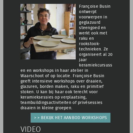
Françoise Busin
ontwerpt
voorwerpen in
geglazuurd
steengoed en
werkt ook met
raku en
rookstook-
technieken. Ze
organiseert al 20
jaar
keramiekcursuss
en en workshops in haar atelier in
Waarschoot of op locatie. Françoise Busin
geeft intensieve workshops over draaien,
glazuren, borden maken, raku en primitief
stoken. U kan bij haar ook terecht voor
keramieksessies op verplaatsing,
teambuildingsactiviteiten of privésessies
draaien in kleine groepen.
> > BEKIJK HET AANBOD WORKSHOPS
VIDEO