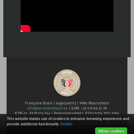
Françoise Busin | Jagerpad 52 | 9950 Waarschoot
info@keramiekbusin.be
| GSM: +32 473 66 32 78
BTW-nr: 0879 514 044 | Rekeningnummer: BE03 0014 7932 6384
This website makes use of cookies to enhance browsing experience and
© 2026 Françoise Busin |
Privacyregeling en disclaimer
|
provide additional functionality.
Details
webdesign:
Mixette webdesign
Allow cookies